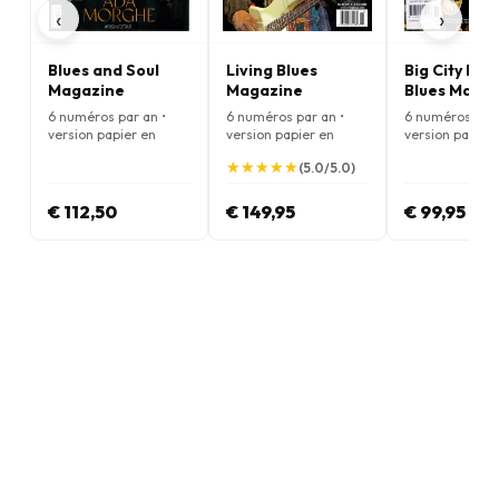
‹
›
Blues and Soul
Living Blues
Big City Rh
Magazine
Magazine
Blues Maga
6 numéros par an •
6 numéros par an •
6 numéros par 
version papier en
version papier en
version papier
Anglais
Anglais
Anglais
★
★
★
★
★
★
★
★
★
★
(5.0/5.0)
€ 112,50
€ 149,95
€ 99,95