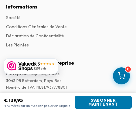
Informations
Société
Conditions Générales de Vente
Déclaration de Confidentialité
Les Plaintes
Informations sur l'entreprise
9,3
★★★★★
1 251 avis
0
Entreprise
:
Maja Magazines
3043 PR Rotterdam, Pays-Bas
Numéro de TVA
:
NL817937778B01
Chambre de commerce
:
27300515
€ 139,95
S'ABONNER
MAINTENANT
4 numéros par an • version papier en Anglais
Notre réseau
www.tijdschriftenzo.nl
www.englischezeitschriften.de
www.magazinesenanglais.fr