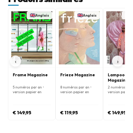
Anglais
Anglais
A
‹
›
Frame Magazine
Frieze Magazine
Lampoon
Magazine
(Anglais)
5 numéros par an •
8 numéros par an •
2 numéros par 
version papier en
version papier en
version papier
Anglais
Anglais
Anglais
€ 149,95
€ 119,95
€ 149,95