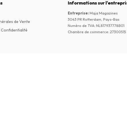
s
Informations sur l'entrepri
Entreprise
:
Maja Magazines
3043 PR Rotterdam, Pays-Bas
nérales de Vente
Numéro de TVA
:
NL817937778B01
 Confidentialité
Chambre de commerce
:
27300515