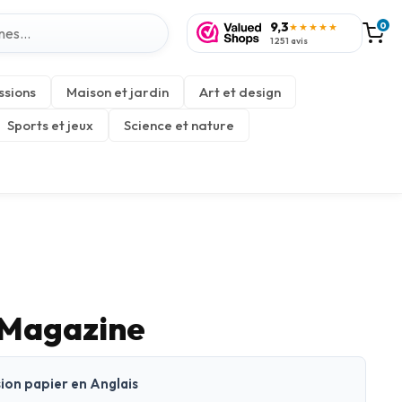
9,3
0
★★★★★
1 251 avis
ssions
Maison et jardin
Art et design
Sports et jeux
Science et nature
 Magazine
sion papier en Anglais