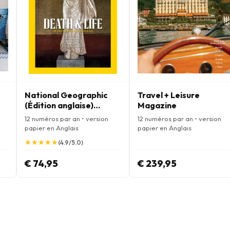
National Geographic
Travel + Leisure
(Édition anglaise)
Magazine
Magazine
12 numéros par an • version
12 numéros par an • version
papier en Anglais
papier en Anglais
★
★
★
★
★
★
★
★
★
★
(4.9/5.0)
€ 74,95
€ 239,95