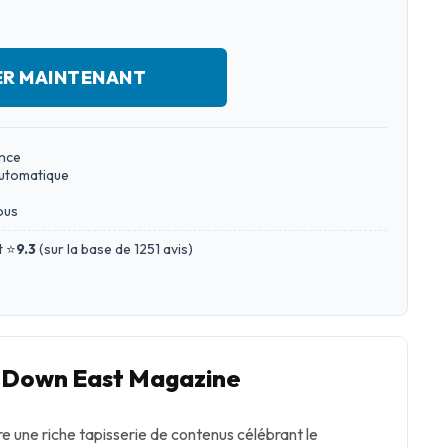
ER MAINTENANT
ance
automatique
ous
t ⭐
9.3
(
sur la base de 1251 avis
)
 Down East Magazine
 une riche tapisserie de contenus célébrant le