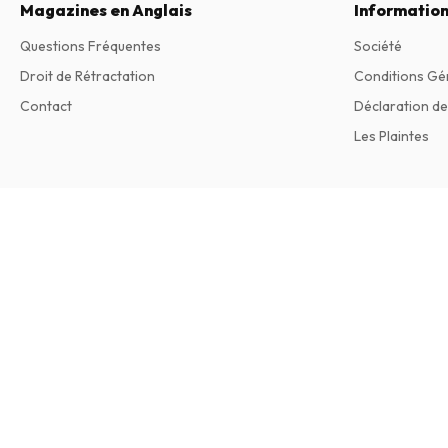
Magazines en Anglais
Information
Questions Fréquentes
Société
Droit de Rétractation
Conditions Gé
Contact
Déclaration de
Les Plaintes
Down East Magazine
12 numéros par an • version papier en Anglais