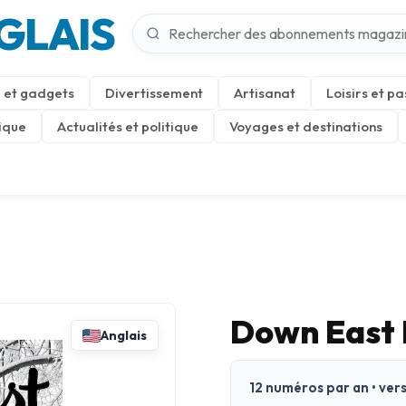
GLAIS
 et gadgets
Divertissement
Artisanat
Loisirs et pa
ique
Actualités et politique
Voyages et destinations
Down East
Anglais
12 numéros par an • ver