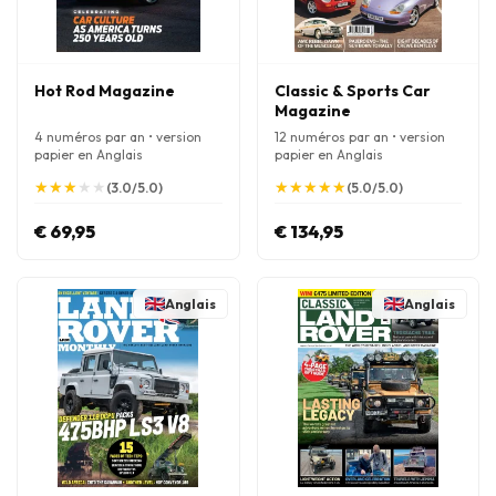
Hot Rod Magazine
Classic & Sports Car
Magazine
4 numéros par an • version
12 numéros par an • version
papier en Anglais
papier en Anglais
★
★
★
★
★
★
★
★
★
★
★
★
★
★
★
★
★
★
★
★
(3.0/5.0)
(5.0/5.0)
€ 69,95
€ 134,95
Anglais
Anglais