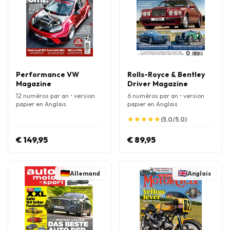
Performance VW
Rolls-Royce & Bentley
Magazine
Driver Magazine
12 numéros par an • version
6 numéros par an • version
papier en Anglais
papier en Anglais
★
★
★
★
★
★
★
★
★
★
(5.0/5.0)
€ 149,95
€ 89,95
Allemand
Anglais