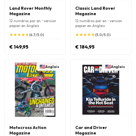
Land Rover Monthly
Classic Land Rover
Magazine
Magazine
12 numéros par an • version
12 numéros par an • version
papier en Anglais
papier en Anglais
★
★
★
★
★
★
★
★
★
★
★
★
★
★
★
★
★
★
★
★
(4.7/5.0)
(5.0/5.0)
€ 149,95
€ 184,95
Anglais
Anglais
Motocross Action
Car and Driver
Magazine
Magazine