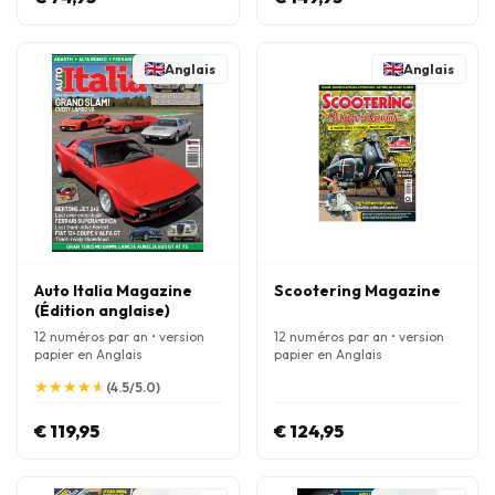
Anglais
Anglais
Auto Italia Magazine
Scootering Magazine
(Édition anglaise)
12 numéros par an • version
12 numéros par an • version
papier en Anglais
papier en Anglais
★
★
★
★
★
★
★
★
★
★
(4.5/5.0)
€ 119,95
€ 124,95