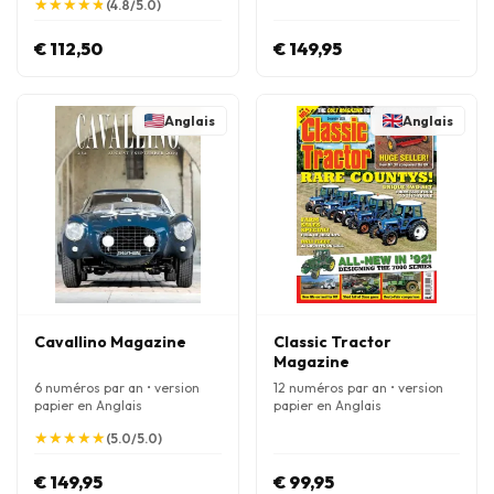
★
★
★
★
★
★
★
★
★
★
(4.8/5.0)
€ 112,50
€ 149,95
Anglais
Anglais
Cavallino Magazine
Classic Tractor
Magazine
6 numéros par an • version
12 numéros par an • version
papier en Anglais
papier en Anglais
★
★
★
★
★
★
★
★
★
★
(5.0/5.0)
€ 149,95
€ 99,95