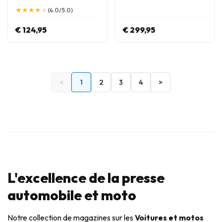
★
★
★
★
★
★
★
★
★
★
(4.0/5.0)
€ 124,95
€ 299,95
<
1
2
3
4
>
L'excellence de la presse
automobile et moto
Notre collection de magazines sur les
Voitures et motos