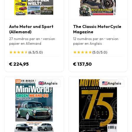
Auto Motor und Sport
The Classic MotorCycle
(Allemand)
Magazine
27 numéros par an • version
12 numéros par an • version
papier en Allemand
papier en Anglais
★
★
★
★
★
★
★
★
★
★
★
★
★
★
★
★
★
★
★
★
(4.5/5.0)
(5.0/5.0)
€ 224,95
€ 137,50
Anglais
Anglais