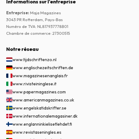
Informations sur l'entreprise
Entreprise
:
Maja Magazines
3043 PR Rotterdam, Pays-Bas
Numéro de TVA
:
NL817937778B01
Chambre de commerce
:
27300515
Notre réseau
www.tijdschriftenzo.nl
www.englischezeitschriften.de
www.magazinesenanglais.fr
www.rivisteininglese.it
www.papermagazines.com
www.americanmagazines.co.uk
www.engelskatidskrifter.se
www.internationalemagasiner.dk
www.englanninkielisetlehdet.fi
www.revistaseningles.es