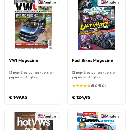
Anglais
Anglais
VWt Magazine
Fast Bikes Magazine
13 numéros par an • version
12 numéros par an • version
papier en Anglais
papier en Anglais
★
★
★
★
★
★
★
★
★
★
(5.0/5.0)
€ 149,95
€ 124,95
Anglais
Anglais