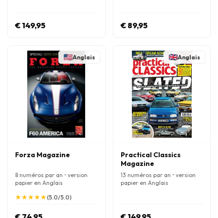
€ 149,95
€ 89,95
Anglais
Anglais
Forza Magazine
Practical Classics
Magazine
8 numéros par an • version
13 numéros par an • version
papier en Anglais
papier en Anglais
★
★
★
★
★
★
★
★
★
★
(5.0/5.0)
€ 74,95
€ 149,95