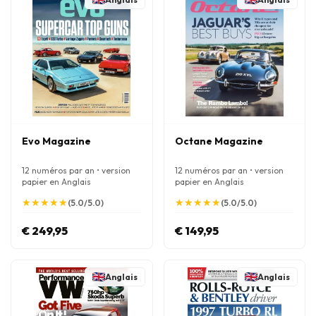
Evo Magazine
Octane Magazine
12 numéros par an • version
12 numéros par an • version
papier en Anglais
papier en Anglais
★
★
★
★
★
★
★
★
★
★
★
★
★
★
★
★
★
★
★
★
(5.0/5.0)
(5.0/5.0)
€ 249,95
€ 149,95
Anglais
Anglais