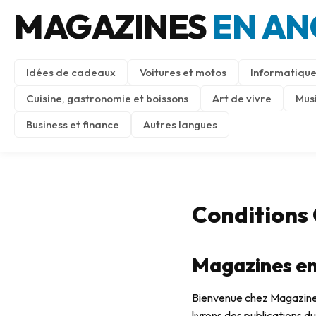
MAGAZINES
EN AN
Idées de cadeaux
Voitures et motos
Informatique
Cuisine, gastronomie et boissons
Art de vivre
Mus
Business et finance
Autres langues
Conditions
Magazines en
Bienvenue chez Magazines
livrons des publications d