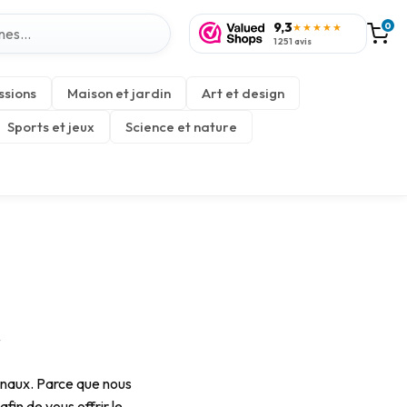
9,3
0
★★★★★
1 251 avis
ssions
Maison et jardin
Art et design
Sports et jeux
Science et nature
s
onaux. Parce que nous
fin de vous offrir le