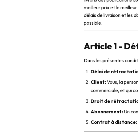
meilleur prix et le meille
délais de livraison et les
possible.
Article 1 - Dé
Dans les présentes condit
Délai de rétractati
Client:
Vous, la person
commerciale, et qui co
Droit de rétractati
Abonnement:
Un cont
Contrat à distance: