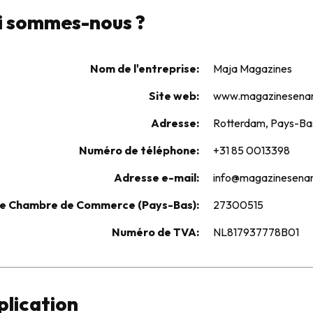
ui sommes-nous ?
Nom de l'entreprise:
Maja Magazines
Site web:
www.magazinesenang
Adresse:
Rotterdam, Pays-Ba
Numéro de téléphone:
+31 85 0013398
Adresse e-mail:
info@magazinesenang
e Chambre de Commerce (Pays-Bas):
27300515
Numéro de TVA:
NL817937778B01
plication