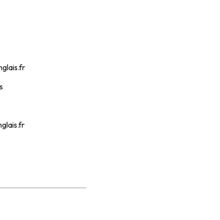
lais.fr
s
lais.fr