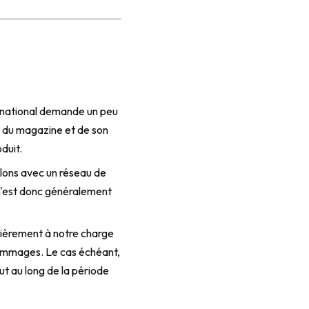
national demande un peu
n du magazine et de son
duit.
illons avec un réseau de
l n'est donc généralement
ièrement à notre charge
 dommages. Le cas échéant,
ut au long de la période