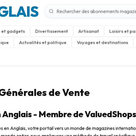
GLAIS
 et gadgets
Divertissement
Artisanat
Loisirs et pa
ique
Actualités et politique
Voyages et destinations
 Générales de Vente
 Anglais - Membre de ValuedShop
 en Anglais, votre portail vers un monde de magazines internati
u monde entier, nous appliquons une méthode de travail spécifique a