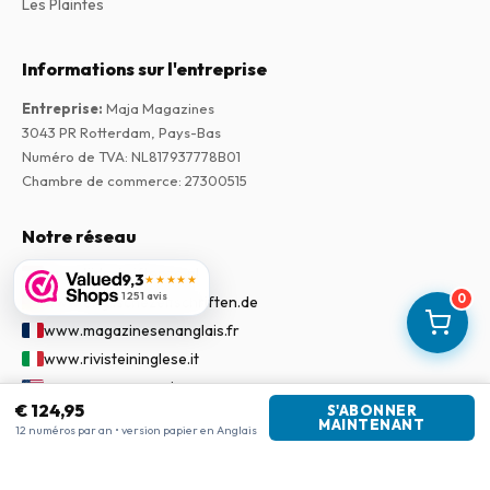
Les Plaintes
Informations sur l'entreprise
Entreprise
:
Maja Magazines
3043 PR Rotterdam, Pays-Bas
Numéro de TVA
:
NL817937778B01
Chambre de commerce
:
27300515
Notre réseau
www.tijdschriftenzo.nl
9,3
★★★★★
1 251 avis
0
www.englischezeitschriften.de
www.magazinesenanglais.fr
www.rivisteininglese.it
www.papermagazines.com
€ 124,95
S'ABONNER
www.americanmagazines.co.uk
MAINTENANT
12 numéros par an • version papier en Anglais
www.engelskatidskrifter.se
www.internationalemagasiner.dk