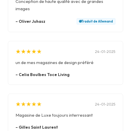
Conception de haute qualité avec de grandes
images
–
Oliver Juhasz
🌐
Traduit de
Allemand
★
★
★
★
★
★
★
★
★
★
24-01-2025
un de mes magazines de design préféré
–
Celia Boulbes Toce Living
★
★
★
★
★
★
★
★
★
★
24-01-2025
Magasine de Luxe toujours interressant
–
Gilles Saint Laurent