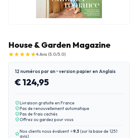
House & Garden Magazine
★
★
★
★
★
★
★
★
★
★
4
Avis
(5.0/5.0)
12 numéros par an • version papier en Anglais
€ 124,95
Livraison gratuite en France
Pas de renouvellement automatique
Pas de frais cachés
Offrez ou gardez pour vous
Nos clients nous évaluent ⭐
9.3
(
sur la base de 1251
avis
)