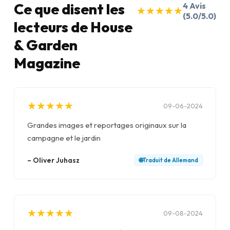
Ce que disent les
4
Avis
★
★
★
★
★
★
★
★
★
★
(5.0/5.0)
lecteurs de House
& Garden
Magazine
★
★
★
★
★
★
★
★
★
★
09-06-2024
Grandes images et reportages originaux sur la
campagne et le jardin
–
Oliver Juhasz
🌐
Traduit de
Allemand
★
★
★
★
★
★
★
★
★
★
09-08-2024