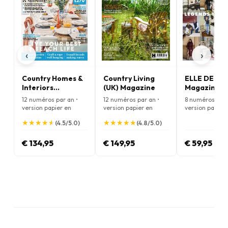
‹
›
Country Homes &
Country Living
ELLE DECO
Interiors
(UK) Magazine
Magazine
Magazine
12 numéros par an •
12 numéros par an •
8 numéros par 
version papier en
version papier en
version papier
Anglais
Anglais
Anglais
★
★
★
★
★
★
★
★
★
★
★
★
★
★
★
★
★
★
★
★
(4.5/5.0)
(4.8/5.0)
€ 134,95
€ 149,95
€ 59,95