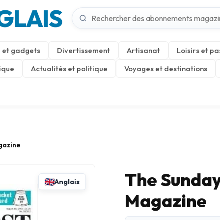
GLAIS
 et gadgets
Divertissement
Artisanat
Loisirs et pa
ique
Actualités et politique
Voyages et destinations
gazine
The Sunday 
Anglais
Magazine