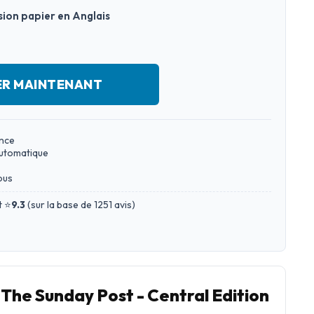
sion papier en Anglais
ER MAINTENANT
ance
automatique
ous
t ⭐
9.3
(
sur la base de 1251 avis
)
he Sunday Post - Central Edition