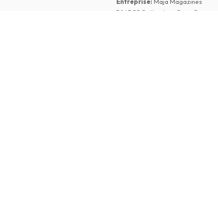
Entreprise
:
Maja Magazines
3043 PR Rotterdam, Pays-Bas
nérales de Vente
Numéro de TVA
:
NL817937778B01
ne
 Confidentialité
Chambre de commerce
:
27300515
©
2026
Magazines en Anglais