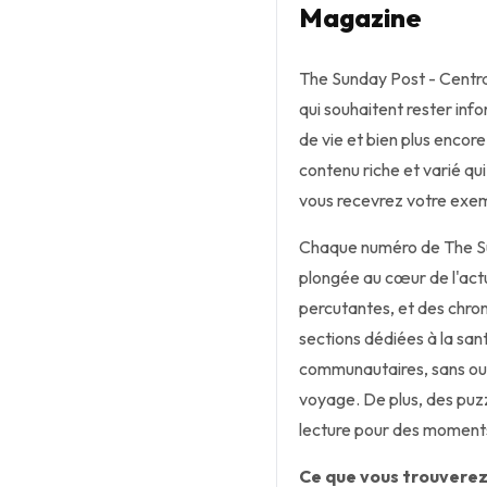
Magazine
The Sunday Post - Centra
qui souhaitent rester inf
de vie et bien plus encor
contenu riche et varié qu
vous recevrez votre exem
Chaque numéro de The Su
plongée au cœur de l'actu
percutantes, et des chro
sections dédiées à la san
communautaires, sans oubli
voyage. De plus, des puz
lecture pour des moments
Ce que vous trouverez