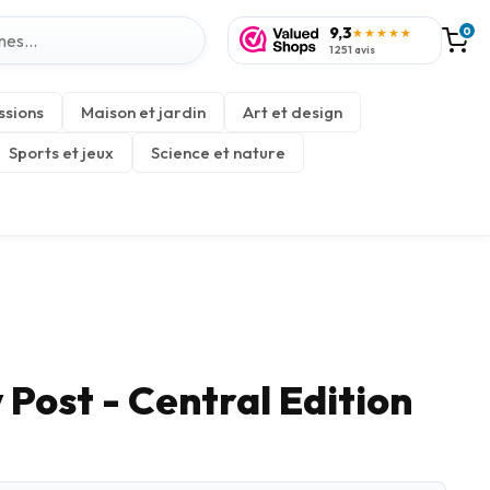
9,3
0
★★★★★
1 251 avis
ssions
Maison et jardin
Art et design
Sports et jeux
Science et nature
Post - Central Edition