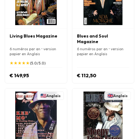
Living Blues Magazine
Blues and Soul
Magazine
6 numéros par an • version
6 numéros par an • version
papier en Anglais
papier en Anglais
★
★
★
★
★
★
★
★
★
★
(5.0/5.0)
€ 149,95
€ 112,50
Anglais
Anglais