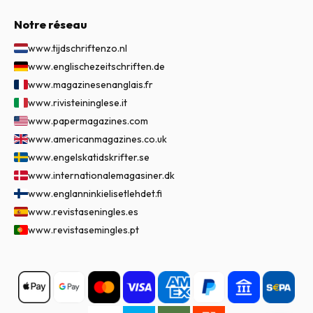
Notre réseau
www.tijdschriftenzo.nl
www.englischezeitschriften.de
www.magazinesenanglais.fr
www.rivisteininglese.it
www.papermagazines.com
www.americanmagazines.co.uk
www.engelskatidskrifter.se
www.internationalemagasiner.dk
www.englanninkielisetlehdet.fi
www.revistaseningles.es
www.revistasemingles.pt