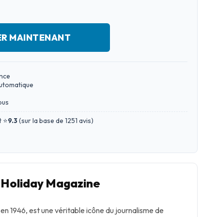
ER MAINTENANT
ance
automatique
ous
t ⭐
9.3
(
sur la base de 1251 avis
)
Holiday Magazine
n 1946, est une véritable icône du journalisme de