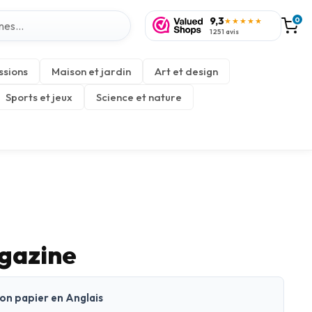
9,3
0
★★★★★
1 251 avis
ssions
Maison et jardin
Art et design
Sports et jeux
Science et nature
gazine
ion papier en Anglais