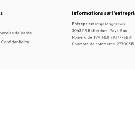
s
Informations sur l'entrepri
Entreprise
:
Maja Magazines
3043 PR Rotterdam, Pays-Bas
nérales de Vente
Numéro de TVA
:
NL817937778B01
 Confidentialité
Chambre de commerce
:
27300515