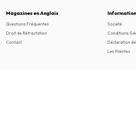
Magazines en Anglais
Information
Questions Fréquentes
Société
Droit de Rétractation
Conditions Gé
Contact
Déclaration de
Les Plaintes
Holiday Magazine
2 numéros par an • version papier en Anglais