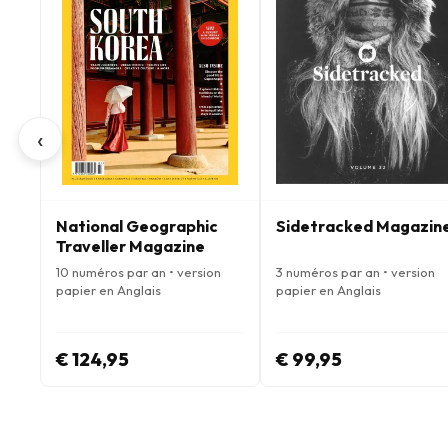
‹
National Geographic
Sidetracked Magazin
Traveller Magazine
10 numéros par an • version
3 numéros par an • version
papier en Anglais
papier en Anglais
€ 124,95
€ 99,95