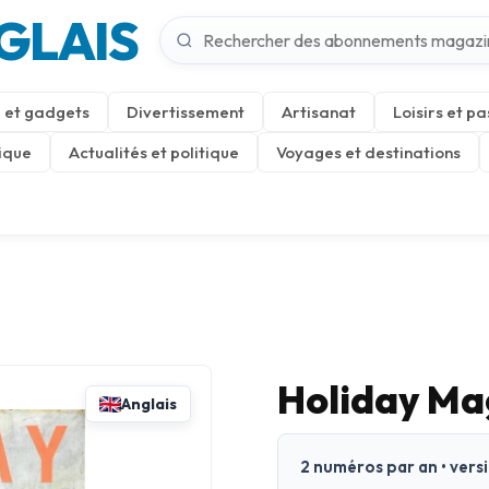
GLAIS
 et gadgets
Divertissement
Artisanat
Loisirs et pa
ique
Actualités et politique
Voyages et destinations
Holiday Ma
Anglais
2 numéros par an • vers