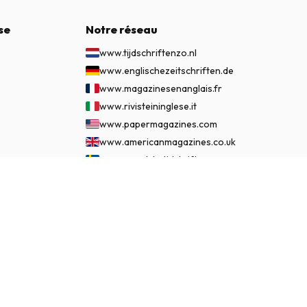
se
Notre réseau
www.tijdschriftenzo.nl
www.englischezeitschriften.de
www.magazinesenanglais.fr
www.rivisteininglese.it
www.papermagazines.com
www.americanmagazines.co.uk
www.engelskatidskrifter.se
www.internationalemagasiner.dk
€ 99,95
S'ABONNER MAINTENANT
www.englanninkielisetlehdet.fi
www.revistaseningles.es
www.revistasemingles.pt