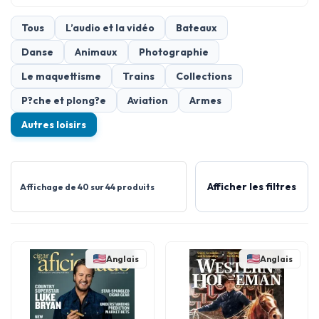
Tous
L’audio et la vidéo
Bateaux
Danse
Animaux
Photographie
Le maquettisme
Trains
Collections
P?che et plong?e
Aviation
Armes
Autres loisirs
Afficher les filtres
Affichage de 40 sur 44 produits
Anglais
Anglais