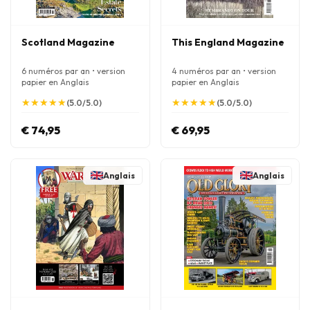
Scotland Magazine
This England Magazine
6 numéros par an • version
4 numéros par an • version
papier en Anglais
papier en Anglais
★
★
★
★
★
★
★
★
★
★
★
★
★
★
★
★
★
★
★
★
(5.0/5.0)
(5.0/5.0)
€ 74,95
€ 69,95
Anglais
Anglais