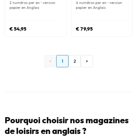
2 numéros par an • version
4 numéros par an • version
papier en Anglais
papier en Anglais
€ 54,95
€ 79,95
<
1
2
>
Pourquoi choisir nos magazines
de loisirs en anglais ?