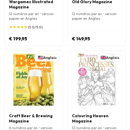
Wargames Illustrated
Old Glory Magazine
Magazine
12 numéros par an • version
12 numéros par an • version
papier en Anglais
papier en Anglais
★
★
★
★
★
★
★
★
★
★
(5.0/5.0)
€ 199,95
€ 149,95
Anglais
Anglais
Craft Beer & Brewing
Colouring Heaven
Magazine
Magazine
6 numéros par an • version
12 numéros par an • version