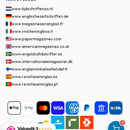
www.tijdschriftenzo.nl
www.englischezeitschriften.de
www.magazinesenanglais.fr
www.rivisteininglese.it
www.papermagazines.com
www.americanmagazines.co.uk
www.engelskatidskrifter.se
www.internationalemagasiner.dk
www.englanninkielisetlehdet.fi
www.revistaseningles.es
www.revistasemingles.pt
0
9,3
★★★★★