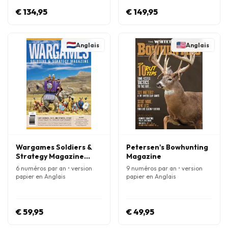
€ 134,95
€ 149,95
Anglais
Anglais
Wargames Soldiers &
Petersen's Bowhunting
Strategy Magazine
Magazine
(Anglais)
6 numéros par an • version
9 numéros par an • version
papier en Anglais
papier en Anglais
€ 59,95
€ 49,95