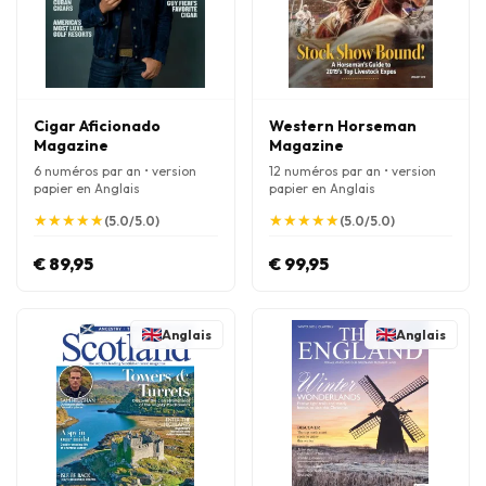
Cigar Aficionado
Western Horseman
Magazine
Magazine
6 numéros par an • version
12 numéros par an • version
papier en Anglais
papier en Anglais
★
★
★
★
★
★
★
★
★
★
★
★
★
★
★
★
★
★
★
★
(5.0/5.0)
(5.0/5.0)
€ 89,95
€ 99,95
Anglais
Anglais