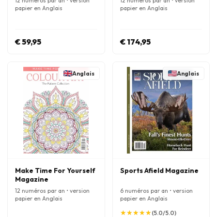
12 numéros par an • version
12 numéros par an • version
papier en Anglais
papier en Anglais
€ 59,95
€ 174,95
Anglais
Anglais
Make Time For Yourself
Sports Afield Magazine
Magazine
12 numéros par an • version
6 numéros par an • version
papier en Anglais
papier en Anglais
★
★
★
★
★
★
★
★
★
★
(5.0/5.0)