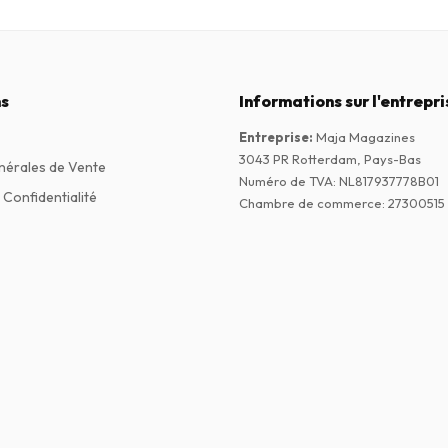
s
Informations sur l'entrepri
Entreprise
:
Maja Magazines
3043 PR Rotterdam, Pays-Bas
nérales de Vente
Numéro de TVA
:
NL817937778B01
 Confidentialité
Chambre de commerce
:
27300515