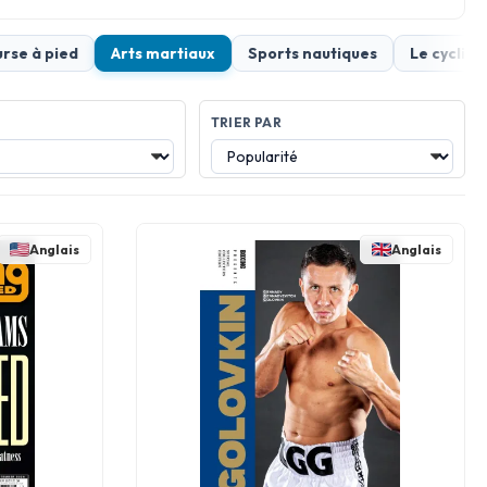
rse à pied
Arts martiaux
Sports nautiques
Le cyclis
TRIER PAR
Anglais
Anglais