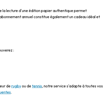
 la lecture d'une édition papier authentique permet
 un abonnement annuel constitue également un cadeau idéal et
ouverez :
teur de
rugby
ou de
tennis
, notre service s'adapte à toutes vos
quentes
.