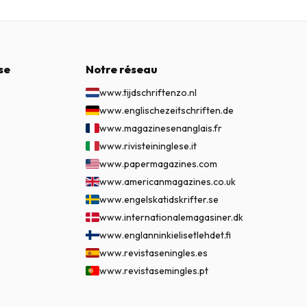
se
Notre réseau
www.tijdschriftenzo.nl
www.englischezeitschriften.de
www.magazinesenanglais.fr
www.rivisteininglese.it
www.papermagazines.com
www.americanmagazines.co.uk
www.engelskatidskrifter.se
www.internationalemagasiner.dk
www.englanninkielisetlehdet.fi
www.revistaseningles.es
www.revistasemingles.pt