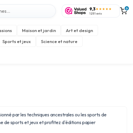
9,3
0
★★★★★
1 251 avis
ssions
Maison et jardin
Art et design
Sports et jeux
Science et nature
ionné par les techniques ancestrales ou les sports de
me de
sports et jeux
et profitez d'éditions papier