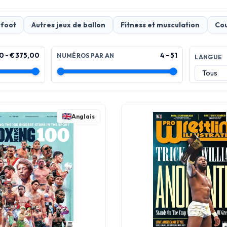
 foot
Autres jeux de ballon
Fitness et musculation
Cou
0 - € 375,00
4 - 51
NUMÉROS PAR AN
LANGUE
Anglais