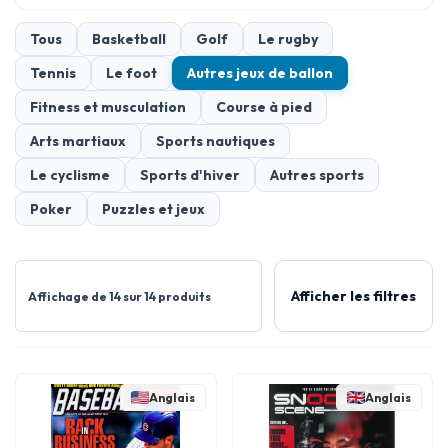
Tous
Basketball
Golf
Le rugby
Tennis
Le foot
Autres jeux de ballon
Fitness et musculation
Course à pied
Arts martiaux
Sports nautiques
Le cyclisme
Sports d'hiver
Autres sports
Poker
Puzzles et jeux
Afficher les filtres
Affichage de 14 sur 14 produits
Anglais
Anglais