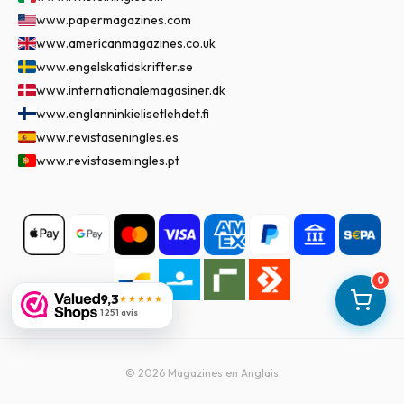
www.papermagazines.com
www.americanmagazines.co.uk
www.engelskatidskrifter.se
www.internationalemagasiner.dk
www.englanninkielisetlehdet.fi
www.revistaseningles.es
www.revistasemingles.pt
0
9,3
★★★★★
1 251 avis
©
2026
Magazines en Anglais