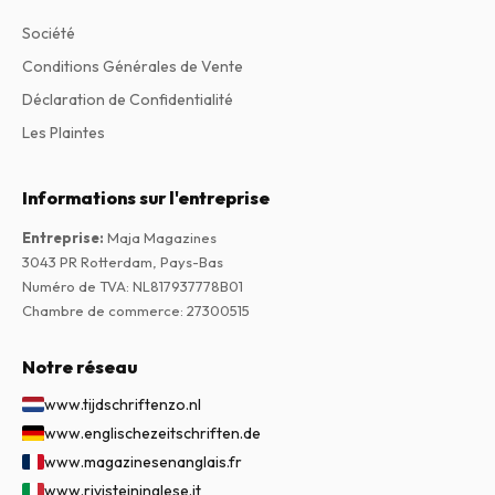
Société
Conditions Générales de Vente
Déclaration de Confidentialité
Les Plaintes
Informations sur l'entreprise
Entreprise
:
Maja Magazines
3043 PR Rotterdam, Pays-Bas
Numéro de TVA
:
NL817937778B01
Chambre de commerce
:
27300515
Notre réseau
www.tijdschriftenzo.nl
www.englischezeitschriften.de
www.magazinesenanglais.fr
www.rivisteininglese.it