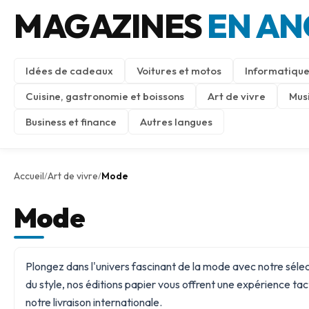
MAGAZINES
EN AN
Idées de cadeaux
Voitures et motos
Informatique
Cuisine, gastronomie et boissons
Art de vivre
Mus
Business et finance
Autres langues
Accueil
Art de vivre
Mode
/
/
Mode
Plongez dans l'univers fascinant de la mode avec notre séle
du style, nos éditions papier vous offrent une expérience tactil
notre livraison internationale.