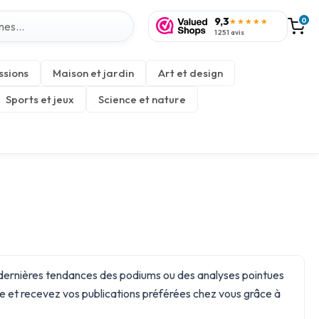
9,3
0
★★★★★
1 251 avis
ssions
Maison et jardin
Art et design
Sports et jeux
Science et nature
s dernières tendances des podiums ou des analyses pointues
re
et recevez vos publications préférées chez vous grâce à