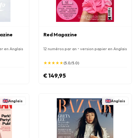
azine
Red Magazine
er en Anglais
12 numéros par an • version papier en Anglais
★
★
★
★
★
★
★
★
★
★
(5.0/5.0)
€ 149,95
Anglais
Anglais