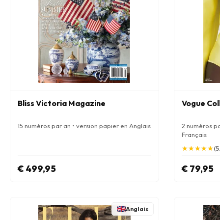
Bliss Victoria Magazine
Vogue Coll
15 numéros par an • version papier en Anglais
2 numéros pa
Français
★
★
★
★
★
★
★
★
★
★
(5
€ 499,95
€ 79,95
Anglais