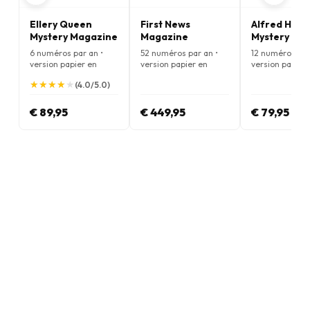
Ellery Queen
First News
Alfred Hitc
Mystery Magazine
Magazine
Mystery Ma
6 numéros par an •
52 numéros par an •
12 numéros par
version papier en
version papier en
version papier
Anglais
Anglais
Anglais
★
★
★
★
★
★
★
★
★
★
(4.0/5.0)
€ 89,95
€ 449,95
€ 79,95