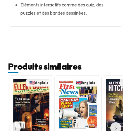
Éléments interactifs comme des quiz, des
puzzles et des bandes dessinées.
Produits similaires
Anglais
Anglais
A
‹
›