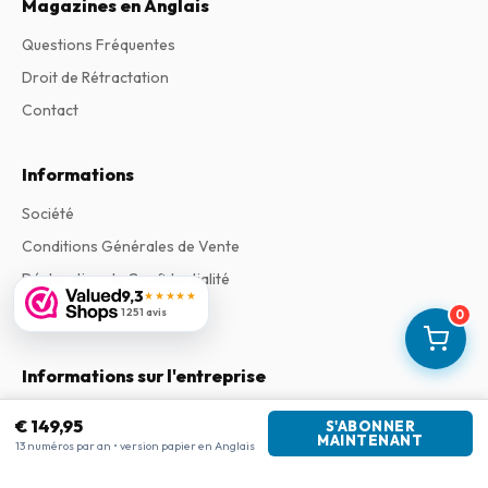
Magazines en Anglais
Questions Fréquentes
Droit de Rétractation
Contact
Informations
Société
Conditions Générales de Vente
Déclaration de Confidentialité
9,3
★★★★★
Les Plaintes
1 251 avis
0
Informations sur l'entreprise
Entreprise
:
Maja Magazines
€ 149,95
S'ABONNER
3043 PR Rotterdam, Pays-Bas
MAINTENANT
13 numéros par an • version papier en Anglais
Numéro de TVA
:
NL817937778B01
Chambre de commerce
:
27300515