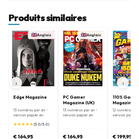
Produits similaires
Anglais
Anglais
A
‹
›
Edge Magazine
PC Gamer
110% Gamin
Magazine (UK)
Magazine
13 numéros par an •
13 numéros par an •
12 numéros par
version papier en
version papier en
version papier
Anglais
Anglais
Anglais
★
★
★
★
★
★
★
★
★
★
(5.0/5.0)
€ 164,95
€ 164,95
€ 199,95