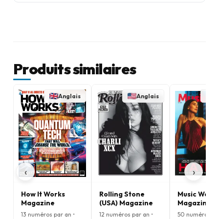
Produits similaires
Anglais
Anglais
A
‹
›
How It Works
Rolling Stone
Music Week
Magazine
(USA) Magazine
Magazine
13 numéros par an •
12 numéros par an •
50 numéros par