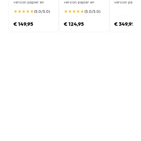
version papier en
version papier en
version papier
Anglais
Anglais
Anglais
★
★
★
★
★
★
★
★
★
★
★
★
★
★
★
★
★
★
★
★
(5.0/5.0)
(5.0/5.0)
€ 149,95
€ 124,95
€ 349,95