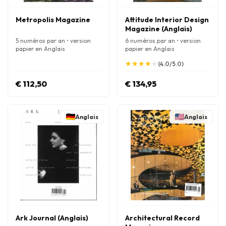
Metropolis Magazine
Attitude Interior Design
Magazine (Anglais)
5 numéros par an • version
6 numéros par an • version
papier en Anglais
papier en Anglais
★
★
★
★
★
★
★
★
★
★
(4.0/5.0)
€ 112,50
€ 134,95
Anglais
Anglais
Ark Journal (Anglais)
Architectural Record