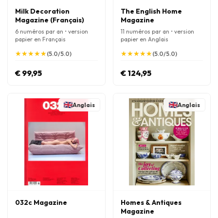
Milk Decoration
The English Home
Magazine (Français)
Magazine
6 numéros par an • version
11 numéros par an • version
papier en Français
papier en Anglais
★
★
★
★
★
★
★
★
★
★
★
★
★
★
★
★
★
★
★
★
(5.0/5.0)
(5.0/5.0)
€ 99,95
€ 124,95
Anglais
Anglais
032c Magazine
Homes & Antiques
Magazine