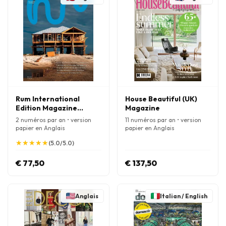
Rum International
House Beautiful (UK)
Edition Magazine
Magazine
(Anglais)
2 numéros par an • version
11 numéros par an • version
papier en Anglais
papier en Anglais
★
★
★
★
★
★
★
★
★
★
(5.0/5.0)
€ 77,50
€ 137,50
Anglais
Italian / English