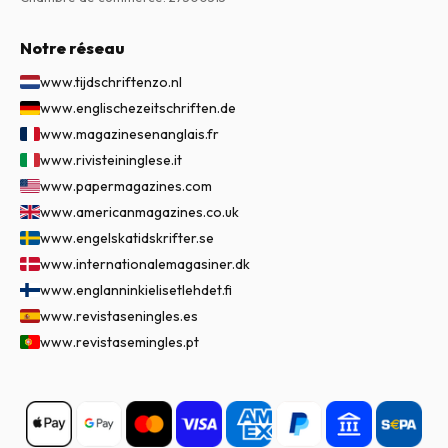
Notre réseau
www.tijdschriftenzo.nl
www.englischezeitschriften.de
www.magazinesenanglais.fr
www.rivisteininglese.it
www.papermagazines.com
www.americanmagazines.co.uk
www.engelskatidskrifter.se
www.internationalemagasiner.dk
www.englanninkielisetlehdet.fi
www.revistaseningles.es
www.revistasemingles.pt