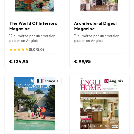
The World Of Interiors
Architectural Digest
Magazine
Magazine
12 numéros par an • version
11 numéros par an • version
papier en Anglais
papier en Anglais
★
★
★
★
★
★
★
★
★
★
(5.0/5.0)
€ 124,95
€ 99,95
Français
Anglais