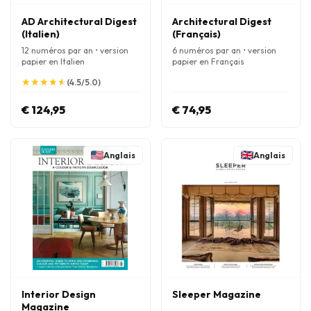
AD Architectural Digest
Architectural Digest
(Italien)
(Français)
12 numéros par an • version
6 numéros par an • version
papier en Italien
papier en Français
★
★
★
★
★
★
★
★
★
★
(4.5/5.0)
€ 124,95
€ 74,95
Anglais
Anglais
Interior Design
Sleeper Magazine
Magazine