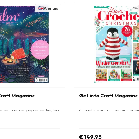
Anglais
raft Magazine
Get into Craft Magazine
r an • version papier en Anglais
6 numéros par an • version papi
€ 149,95