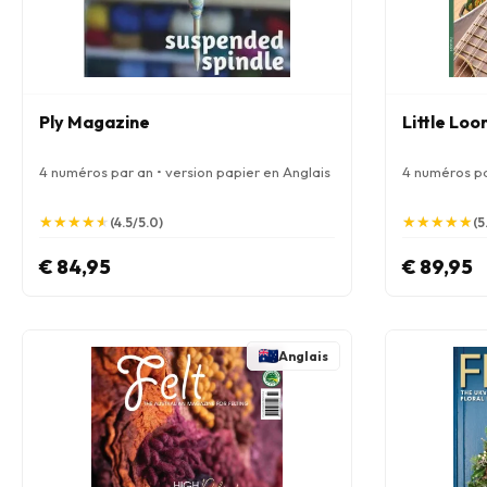
Ply Magazine
Little Lo
4 numéros par an • version papier en Anglais
4 numéros pa
★
★
★
★
★
★
★
★
★
★
★
★
★
★
★
★
★
★
★
★
(4.5/5.0)
(5
€ 84,95
€ 89,95
Anglais