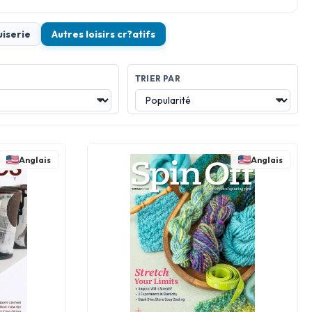
iserie
Autres loisirs cr?atifs
TRIER PAR
Anglais
Anglais