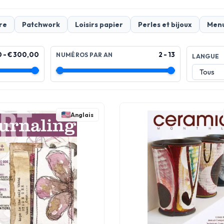
re
Patchwork
Loisirs papier
Perles et bijoux
Menu
0 - € 300,00
2 - 13
NUMÉROS PAR AN
LANGUE
Anglais