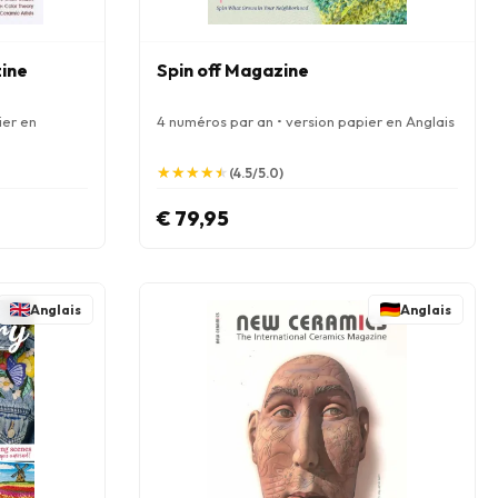
ine
Spin off Magazine
ier en
4 numéros par an • version papier en Anglais
★
★
★
★
★
★
★
★
★
★
(4.5/5.0)
€ 79,95
Anglais
Anglais