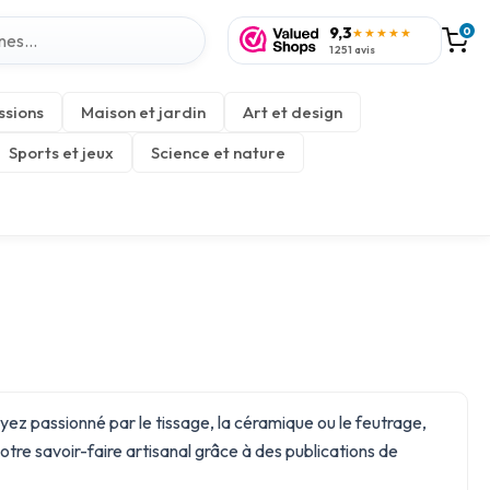
9,3
0
★★★★★
1 251 avis
ssions
Maison et jardin
Art et design
Sports et jeux
Science et nature
oyez passionné par le tissage, la céramique ou le feutrage,
votre
savoir-faire artisanal
grâce à des publications de