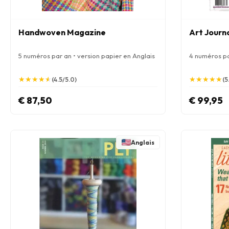
Handwoven Magazine
Art Journ
5 numéros par an • version papier en Anglais
4 numéros pa
★
★
★
★
★
★
★
★
★
★
★
★
★
★
★
★
★
★
★
★
(4.5/5.0)
(5
€ 87,50
€ 99,95
Anglais