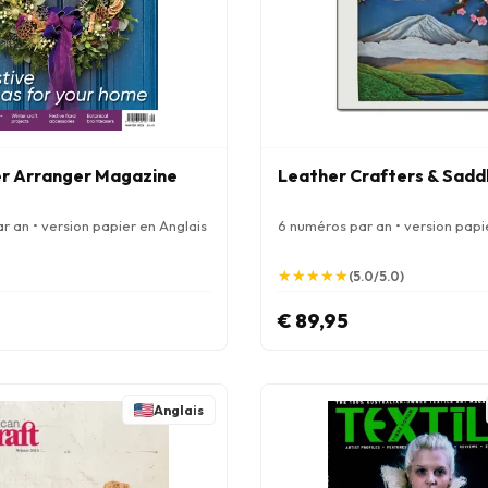
r Arranger Magazine
Leather Crafters & Saddl
r an • version papier en Anglais
6 numéros par an • version papi
★
★
★
★
★
★
★
★
★
★
(5.0/5.0)
€ 89,95
Anglais