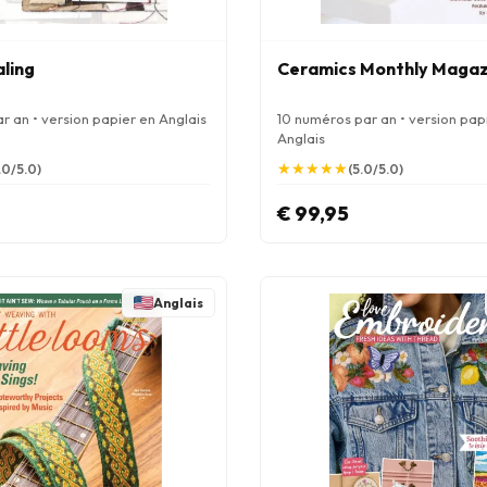
aling
Ceramics Monthly Magaz
r an • version papier en Anglais
10 numéros par an • version pap
Anglais
★
★
★
★
★
★
★
★
★
★
.0/5.0)
(5.0/5.0)
€ 99,95
Anglais