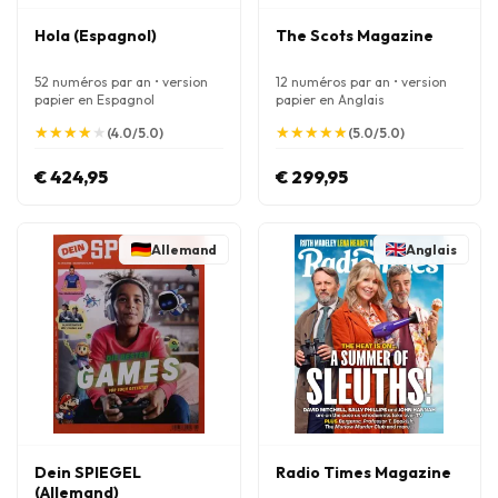
Hola (Espagnol)
The Scots Magazine
52 numéros par an • version
12 numéros par an • version
papier en Espagnol
papier en Anglais
★
★
★
★
★
★
★
★
★
★
★
★
★
★
★
★
★
★
★
★
(4.0/5.0)
(5.0/5.0)
€ 424,95
€ 299,95
Allemand
Anglais
Dein SPIEGEL
Radio Times Magazine
(Allemand)