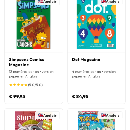
Anglais
Anglais
Simpsons Comics
Dot Magazine
Magazine
12 numéros par an • version
4 numéros par an • version
papier en Anglais
papier en Anglais
★
★
★
★
★
★
★
★
★
★
(5.0/5.0)
€ 99,95
€ 84,95
Anglais
Anglais