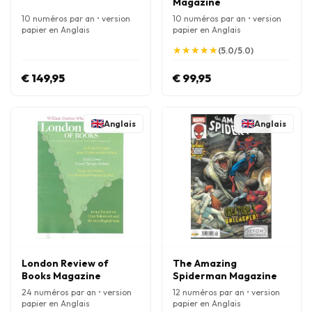
Magazine
10 numéros par an • version
10 numéros par an • version
papier en Anglais
papier en Anglais
★
★
★
★
★
★
★
★
★
★
(5.0/5.0)
€ 149,95
€ 99,95
Anglais
Anglais
London Review of
The Amazing
Books Magazine
Spiderman Magazine
24 numéros par an • version
12 numéros par an • version
papier en Anglais
papier en Anglais