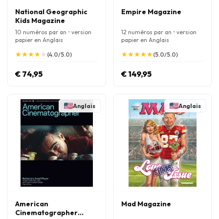
National Geographic
Empire Magazine
Kids Magazine
10 numéros par an • version
12 numéros par an • version
papier en Anglais
papier en Anglais
★
★
★
★
★
★
★
★
★
★
★
★
★
★
★
★
★
★
★
★
(4.0/5.0)
(5.0/5.0)
€ 74,95
€ 149,95
Anglais
Anglais
American
Mad Magazine
Cinematographer