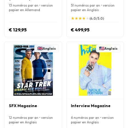
13 numéros par an • version
51 numéros par an • version
papier en Allemand
papier en Anglais
★
★
★
★
★
★
★
★
★
★
(4.0/5.0)
€ 129,95
€ 499,95
Anglais
Anglais
SFX Magazine
Interview Magazine
12 numéros par an • version
6 numéros par an • version
papier en Anglais
papier en Anglais