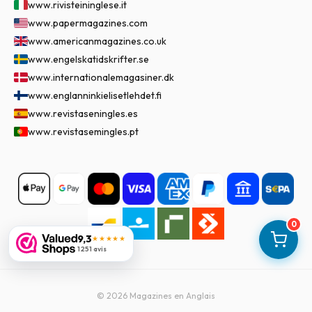
www.rivisteininglese.it
www.papermagazines.com
www.americanmagazines.co.uk
www.engelskatidskrifter.se
www.internationalemagasiner.dk
www.englanninkielisetlehdet.fi
www.revistaseningles.es
www.revistasemingles.pt
0
9,3
★★★★★
1 251 avis
©
2026
Magazines en Anglais