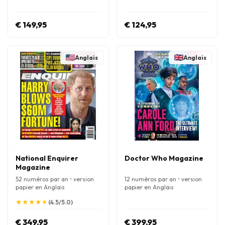
€ 149,95
€ 124,95
Anglais
Anglais
National Enquirer
Doctor Who Magazine
Magazine
52 numéros par an • version
12 numéros par an • version
papier en Anglais
papier en Anglais
★
★
★
★
★
★
★
★
★
★
(4.5/5.0)
€ 349,95
€ 399,95