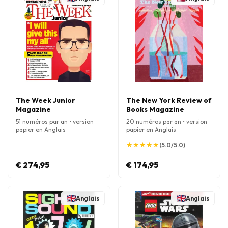
The Week Junior
The New York Review of
Magazine
Books Magazine
51 numéros par an • version
20 numéros par an • version
papier en Anglais
papier en Anglais
★
★
★
★
★
★
★
★
★
★
(5.0/5.0)
€ 274,95
€ 174,95
Anglais
Anglais