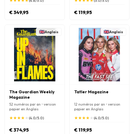
★
★
★
★
★
★
★
★
★
★
★
★
★
★
★
★
★
★
★
★
(4.8/5.0)
(5.0/5.0)
€ 349,95
€ 119,95
Anglais
Anglais
The Guardian Weekly
Tatler Magazine
Magazine
52 numéros par an • version
12 numéros par an • version
papier en Anglais
papier en Anglais
★
★
★
★
★
★
★
★
★
★
★
★
★
★
★
★
★
★
★
★
(4.0/5.0)
(4.0/5.0)
€ 374,95
€ 119,95