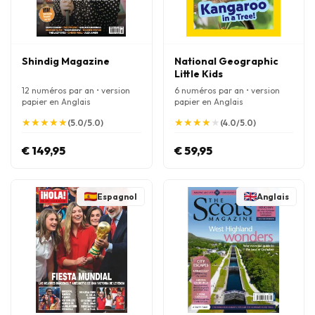
Shindig Magazine
National Geographic
Little Kids
12 numéros par an • version
6 numéros par an • version
papier en Anglais
papier en Anglais
★
★
★
★
★
★
★
★
★
★
★
★
★
★
★
★
★
★
★
★
(5.0/5.0)
(4.0/5.0)
€ 149,95
€ 59,95
Espagnol
Anglais