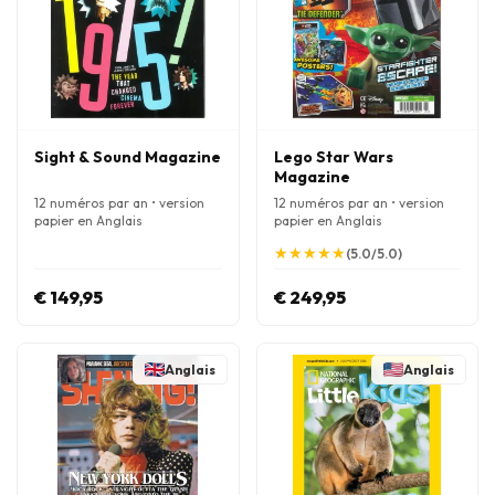
Sight & Sound Magazine
Lego Star Wars
Magazine
12 numéros par an • version
12 numéros par an • version
papier en Anglais
papier en Anglais
★
★
★
★
★
★
★
★
★
★
(5.0/5.0)
€ 149,95
€ 249,95
Anglais
Anglais