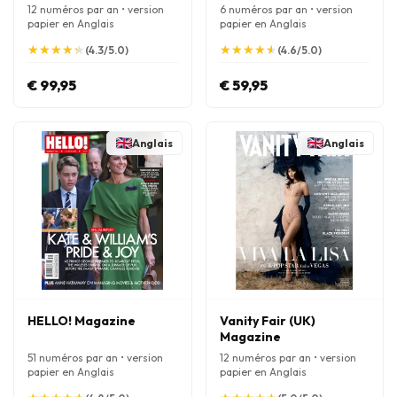
Magazine
12 numéros par an • version
6 numéros par an • version
papier en Anglais
papier en Anglais
★
★
★
★
★
★
★
★
★
★
★
★
★
★
★
★
★
★
★
★
(4.3/5.0)
(4.6/5.0)
€ 99,95
€ 59,95
Anglais
Anglais
HELLO! Magazine
Vanity Fair (UK)
Magazine
51 numéros par an • version
12 numéros par an • version
papier en Anglais
papier en Anglais