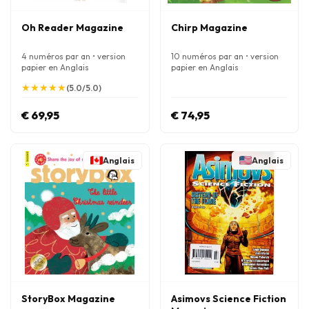
Oh Reader Magazine
Chirp Magazine
4 numéros par an • version
10 numéros par an • version
papier en Anglais
papier en Anglais
★
★
★
★
★
★
★
★
★
★
(5.0/5.0)
€ 69,95
€ 74,95
Anglais
Anglais
StoryBox Magazine
Asimovs Science Fiction